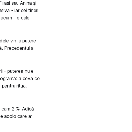
iliași sau Anina și
ivă - iar cei tineri
m acum - e cale
dele vin la putere
ță. Precedentul a
ii - puterea nu e
hologramă: a ceva ce
pentru ritual.
ui cam 2 %. Adică
de acolo care ar