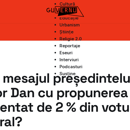
Cultură
Știri
Educație
Urbanism
Științe
Religie 2.0
Reportaje
Eseuri
Interviuri
Podcasturi
 mesajul președintelu
Susține
or Dan cu propunerea
entat de 2 % din votu
ral?