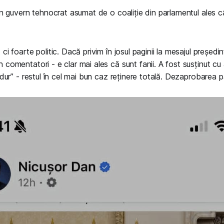
un guvern tehnocrat asumat de o coaliție din parlamentul ales c
i foarte politic. Dacă privim în josul paginii la mesajul președinte
comentatori - e clar mai ales că sunt fanii. A fost susținut c
 dur” - restul în cel mai bun caz reținere totală. Dezaprobarea 