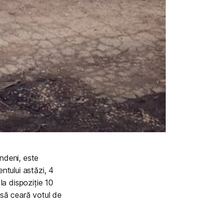
indeni, este
ntului astăzi, 4
la dispoziție 10
a să ceară votul de