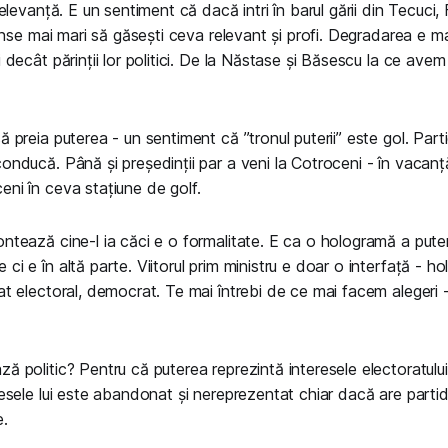
relevanță. E un sentiment că dacă intri în barul gării din Tecuci, F
șanse mai mari să găsești ceva relevant și profi. Degradarea e mas
i decât părinții lor politici. De la Năstase și Băsescu la ce ave
ă preia puterea - un sentiment că ”tronul puterii” este gol. Parti
onducă. Până și președinții par a veni la Cotroceni - în vacan
eni în ceva stațiune de golf.
ntează cine-l ia căci e o formalitate. E ca o hologramă a puter
ci e în altă parte. Viitorul prim ministru e doar o interfață - 
at electoral, democrat. Te mai întrebi de ce mai facem alegeri - 
ă politic? Pentru că puterea reprezintă interesele electoratul
resele lui este abandonat și nereprezentat chiar dacă are parti
e.