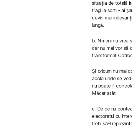
situația de totală i
tragi la sorți - ai 
devin mai irelevanț
lungă.
b. Nimeni nu vrea s
dar nu mai vor să c
transformat Cotroc
ȘI oricum nu mai co
acolo unde se vede 
nu poate fi control
Măcar atât.
c. De ce nu conteaz
electoratul cu inte
trebi să-l reprezint