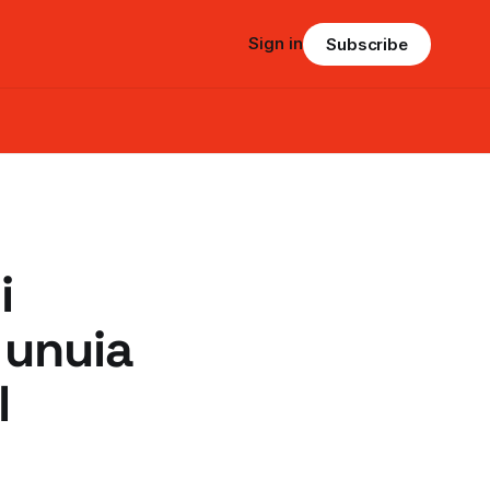
Sign in
Subscribe
i
 unuia
l