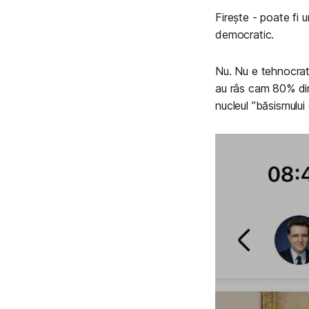
Firește - poate fi 
democratic.
Nu. Nu e tehnocrat c
au râs cam 80% din 
nucleul ”băsismului