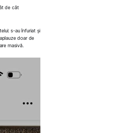
ât de cât
lui: s-au înfuriat și
u aplauze doar de
pare masivă.