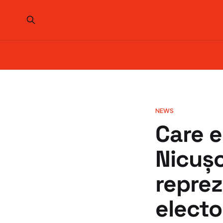
NEWS
Care e
Nicuș
reprez
electo