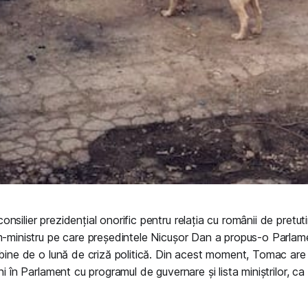
silier prezidențial onorific pentru relația cu românii de pretut
m-ministru pe care președintele Nicușor Dan a propus-o Parlame
 bine de o lună de criză politică. Din acest moment, Tomac are 
ni în Parlament cu programul de guvernare și lista miniștrilor, c