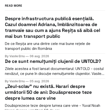
READ MORE
Despre infrastructura publică esențială.
Cazul doamnei Adriana, îmblânzitoarea de
tramvaie sau cum a ajuns Reșița să aibă cel
mai bun transport public
De ce Reșița are una dintre cele mai bune rețele de
transport public din România
By Vasile Ernu
06 aug. 2026
De ce sunt nemulțumiți clujenii de UNTOLD?
Zilele acestea a fost lansat documentarul: UNTOLD - costul
nevăzut, ce pune în discuție nemulțumirile clujenilor. Vasile
Ernu discută cu Adrian Dohotaru - activist și regizor: de ce
By Vasile Ernu
05 aug. 2026
sunt nemulțumiți clujenii de Untold și ce propun?
„Zeul-sclav" nu există. Harari despre
următorii 50 de ani: Douăsprezece teze
despre lumea care vine
Douăsprezece teze despre lumea care vine - Yuval Noah