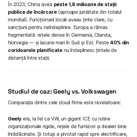
În 2023, China avea
peste 1,8 milioane de stații
publice de încărcare
(aproape jumătate din totalul
mondial). Funcționarii locali aveau ținte clare, cu
sancțiuni pentru neîndeplinire. Europa a rămas
fragmentată: rețele dense în Germania, Olanda,
Norvegia — și lacune mari în Sud și Est. Peste
40% din
coridoarele planificate
nu îndeplinesc țintele de
distanță între stații.
Studiul de caz: Geely vs. Volkswagen
Comparația dintre cele două firme este revelatoare:
Geely
era, la fel ca VW, un gigant ICE cu rutine
organizaționale rigide, rețele de furnizori și dealeri bine
înrădăcinate. Și totuși a pivotat rapid spre electrificare,