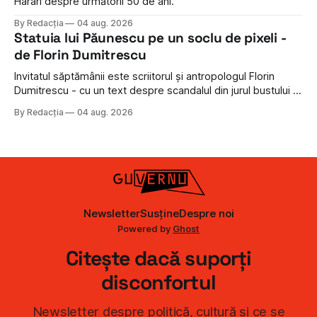
Harari despre următorii 50 de ani.
By Redacția
04 aug. 2026
Statuia lui Păunescu pe un soclu de pixeli -
de Florin Dumitrescu
Invitatul săptămânii este scriitorul şi antropologul Florin
Dumitrescu - cu un text despre scandalul din jurul bustului lui
Adrian Păunescu.
By Redacția
04 aug. 2026
Newsletter
Susține
Despre noi
Powered by
Ghost
Citește dacă suporți
disconfortul
Newsletter despre politică, cultură și ce se