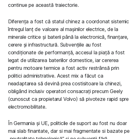
continue pe această traiectorie.
Diferența a fost că statul chinez a coordonat sistemic
întregul lanț de valoare al mașinilor electrice, de la
minerale critice și baterii până la electronică, finanțare,
cerere și infrastructură. Subvențiile au fost
condiționate de performanță, accesul la piață a fost
legat de utilizarea bateriilor domestice, iar cererea
pentru motoare termice a fost activ restrânsă prin
politici administrative. Acest mix a făcut ca
neadaptarea să devină prea costisitoare la chinezi,
obligând inclusiv operatori consacrați precum Geely
(cunoscut ca propietarul Volvo) să pivoteze rapid spre
electromobilitate.
În Germania și UE, politicile de suport au fost nu doar
mai slab finantate, dar si mai fragmentate si bazate pe
„neutralitate tehnologică” și pe subvenții fără