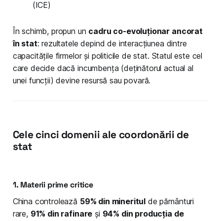
(ICE)
În schimb, propun un
cadru co-evoluționar ancorat
în stat
: rezultatele depind de interacțiunea dintre
capacitățile firmelor și politicile de stat. Statul este cel
care decide dacă incumbența (deținătorul actual al
unei funcții) devine resursă sau povară.
Cele cinci domenii ale coordonării de
stat
1. Materii prime critice
China controlează
59% din mineritul
de pământuri
rare,
91% din rafinare
și
94% din producția de