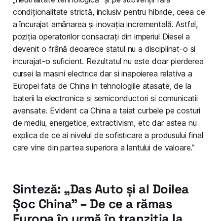
condiționalitate strictă, inclusiv pentru hibride, ceea ce
a încurajat amânarea și inovația incrementală. Astfel,
poziția operatorilor consacrați din imperiul Diesel a
devenit o frână deoarece statul nu a disciplinat-o si
incurajat-o suficient. Rezultatul nu este doar pierderea
cursei la masini electrice dar si inapoierea relativa a
Europei fata de China in tehnologiile atasate, de la
baterii la electronica si semiconductori si comunicatii
avansate. Evident ca China a taiat curbele pe costuri
de mediu, energetice, extractivism, etc dar astea nu
explica de ce ai nivelul de sofisticare a produsului final
care vine din partea superiora a lantului de valoare.”
Sinteză: „Das Auto și al Doilea
Șoc China" – De ce a rămas
Europa în urmă în tranziția la