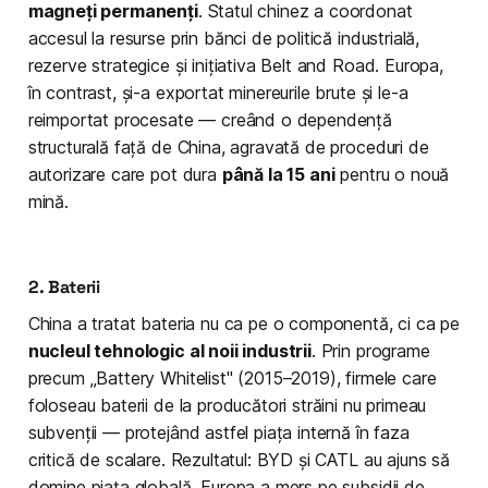
magneți permanenți
. Statul chinez a coordonat
accesul la resurse prin bănci de politică industrială,
rezerve strategice și inițiativa Belt and Road. Europa,
în contrast, și-a exportat minereurile brute și le-a
reimportat procesate — creând o dependență
structurală față de China, agravată de proceduri de
autorizare care pot dura
până la 15 ani
pentru o nouă
mină.
2. Baterii
China a tratat bateria nu ca pe o componentă, ci ca pe
nucleul tehnologic al noii industrii
. Prin programe
precum „Battery Whitelist" (2015–2019), firmele care
foloseau baterii de la producători străini nu primeau
subvenții — protejând astfel piața internă în faza
critică de scalare. Rezultatul: BYD și CATL au ajuns să
domine piața globală. Europa a mers pe subsidii de