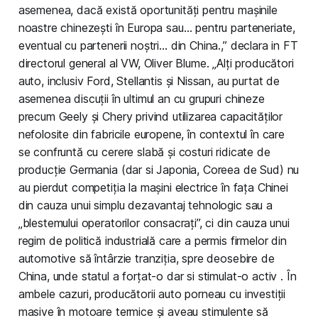
asemenea, dacă există oportunități pentru mașinile
noastre chinezești în Europa sau… pentru parteneriate,
eventual cu partenerii noștri… din China.,” declara in FT
directorul general al VW, Oliver Blume. „Alți producători
auto, inclusiv Ford, Stellantis și Nissan, au purtat de
asemenea discuții în ultimul an cu grupuri chineze
precum Geely și Chery privind utilizarea capacităților
nefolosite din fabricile europene, în contextul în care
se confruntă cu cerere slabă și costuri ridicate de
producție Germania (dar si Japonia, Coreea de Sud) nu
au pierdut competiția la mașini electrice în fața Chinei
din cauza unui simplu dezavantaj tehnologic sau a
„blestemului operatorilor consacrați”, ci din cauza unui
regim de politică industrială care a permis firmelor din
automotive să întârzie tranziția, spre deosebire de
China, unde statul a forțat-o dar si stimulat-o activ . În
ambele cazuri, producătorii auto porneau cu investiții
masive în motoare termice și aveau stimulente să