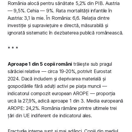
România alocă pentru sănătate 5,2% din PIB. Austria
— 9,5%. Cehia — 9%. Rata mortalității infantile în
Austria: 3,1 la mie. În România: 6,6. Relația dintre
investiție și supraviețuire e directă, măsurabilă și
ignorată sistematic în dezbaterea publică românească.
* * *
Aproape 1 din 5 copii români
trăiește sub pragul
sărăciei relative — circa 19-20%, potrivit Eurostat
2024. Dacă includem și deprivarea materială și
gospodăriile fără adulți activi pe piața muncii —
indicatorul compozit european AROPE — proporția
urcă la 27,9%, adică aproape 1 din 3. Media europeană
AROPE: 24,2%. România rămâne printre ultimele trei
țări din UE indiferent de indicatorul ales.
Fracturile interne sunt și mai adânci. Copiii din mediul