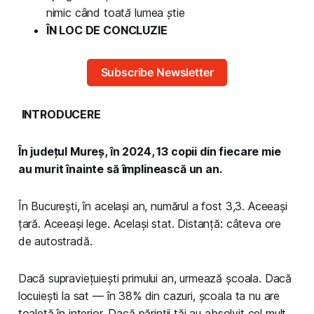
nimic când toată lumea știe
ÎN LOC DE CONCLUZIE
Subscribe Newsletter
INTRODUCERE
În județul Mureș, în 2024, 13 copii din fiecare mie
au murit înainte să împlinească un an.
În București, în același an, numărul a fost 3,3. Aceeași
țară. Aceeași lege. Același stat. Distanță: câteva ore
de autostradă.
Dacă supraviețuiești primului an, urmează școala. Dacă
locuiești la sat — în 38% din cazuri, școala ta nu are
toaletă în interior. Dacă părinții tăi au absolvit cel mult