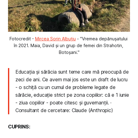
Fotocredit - 
Mircea Sorin Albuțiu
 - "Vremea depănușatului 
în 2021. Maia, David și un grup de femei din Strahotin, 
Botoșani."
Educația și sărăcia sunt teme care mă preocupă de
zeci de ani. Ce avem mai jos este un draft de lucru
- o schiță cu un cumul de probleme legate de
sărăcie, educație strict pe zona copiilor: că e 1 iunie
- ziua copiilor - poate citesc și guvernanții. ·
Consultant de cercetare: Claude (Anthropic)
CUPRINS: