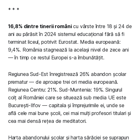
* * *
16,8% dintre tinerii români
cu vârste între 18 și 24 de
ani au părăsit în 2024 sistemul educațional fără să fi
terminat liceul, potrivit Eurostat. Media europeană:
9,4%. România stagnează la același nivel de zece ani
— în timp ce restul Europei s-a îmbunătățit.
Regiunea Sud-Est înregistrează 26% abandon școlar
prematur — de aproape trei ori media europeană.
Regiunea Centru: 21%. Sud-Muntenia: 19%. Singurul
colț al României care se situează sub media UE este
București-Ilfov — capitala și împrejurimile ei, unde se
află cele mai bune școli, cei mai mulți profesori titulari și
cea mai densă rețea de meditatori.
Harta abandonului școlar și harta sărăciei se suprapun