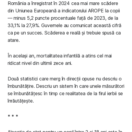
România a înregistrat în 2024 cea mai mare scădere
din Uniunea Europeană a indicatorului AROPE la copii
— minus 5,2 puncte procentuale față de 2023, de la
33,1% la 27,9%. Guvernele au comunicat această cifră
ca pe un succes. Scăderea e reală și trebuie spusă ca
atare.
În același an, mortalitatea infantilă a atins cel mai
ridicat nivel din ultimii zece ani.
Două statistici care merg în direcții opuse nu descriu o
îmbunătățire. Descriu un sistem în care unele măsurători
se îmbunătățesc în timp ce realitatea de la firul ierbii se
înrăutățește.
* * *
Alocația de stat pentru un copil între 2 și 18 ani este în