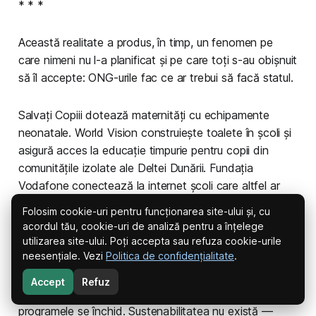
* * *
Această realitate a produs, în timp, un fenomen pe
care nimeni nu l-a planificat și pe care toți s-au obișnuit
să îl accepte: ONG-urile fac ce ar trebui să facă statul.
Salvați Copiii dotează maternități cu echipamente
neonatale. World Vision construiește toalete în școli și
asigură acces la educație timpurie pentru copii din
comunitățile izolate ale Deltei Dunării. Fundația
Vodafone conectează la internet școli care altfel ar
rămâne în afara secolului XXI. Teach for Romania
Folosim cookie-uri pentru funcționarea site-ului și, cu
trimite profesori în școli rurale unde posturile didactice
acordul tău, cookie-uri de analiză pentru a înțelege
rămân neocupate an după an.
utilizarea site-ului. Poți accepta sau refuza cookie-urile
neesențiale. Vezi
Politica de confidențialitate
.
Fiecare dintre aceste organizații funcționează pe o
Accept
Refuz
logică fundamental fragilă: când donatorii se retrag,
programele se închid. Sustenabilitatea nu există —