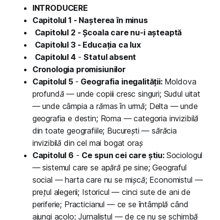
INTRODUCERE
Capitolul 1 - Nașterea în minus
Capitolul 2 - Școala care nu-i așteaptă
Capitolul 3 - Educația ca lux
Capitolul 4
-
Statul absent
Cronologia promisiunilor
Capitolul 5
-
Geografia inegalității:
Moldova
profundă — unde copiii cresc singuri; Sudul uitat
— unde câmpia a rămas în urmă; Delta — unde
geografia e destin; Roma — categoria invizibilă
din toate geografiile; București — sărăcia
invizibilă din cel mai bogat oraș
Capitolul 6
-
Ce spun cei care știu:
Sociologul
— sistemul care se apără pe sine; Geograful
social — harta care nu se mișcă; Economistul —
prețul alegerii; Istoricul — cinci sute de ani de
periferie; Practicianul — ce se întâmplă când
ajungi acolo; Jurnalistul — de ce nu se schimbă