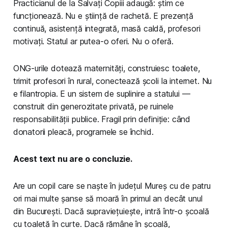
Practicianul de la Salvați Copiii adaugă: știm ce
funcționează. Nu e știință de rachetă. E prezență
continuă, asistență integrată, masă caldă, profesori
motivați. Statul ar putea-o oferi. Nu o oferă.
ONG-urile dotează maternități, construiesc toalete,
trimit profesori în rural, conectează școli la internet. Nu
e filantropia. E un sistem de suplinire a statului —
construit din generozitate privată, pe ruinele
responsabilității publice. Fragil prin definiție: când
donatorii pleacă, programele se închid.
Acest text nu are o concluzie.
Are un copil care se naște în județul Mureș cu de patru
ori mai multe șanse să moară în primul an decât unul
din București. Dacă supraviețuiește, intră într-o școală
cu toaletă în curte. Dacă rămâne în școală,