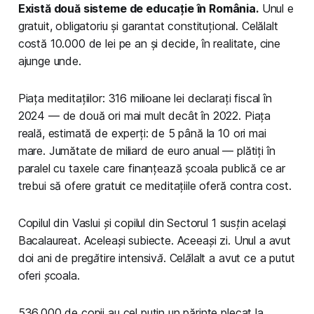
Există două sisteme de educație în România.
Unul e
gratuit, obligatoriu și garantat constituțional. Celălalt
costă 10.000 de lei pe an și decide, în realitate, cine
ajunge unde.
Piața meditațiilor: 316 milioane lei declarați fiscal în
2024 — de două ori mai mult decât în 2022. Piața
reală, estimată de experți: de 5 până la 10 ori mai
mare. Jumătate de miliard de euro anual — plătiți în
paralel cu taxele care finanțează școala publică ce ar
trebui să ofere gratuit ce meditațiile oferă contra cost.
Copilul din Vaslui și copilul din Sectorul 1 susțin același
Bacalaureat. Aceleași subiecte. Aceeași zi. Unul a avut
doi ani de pregătire intensivă. Celălalt a avut ce a putut
oferi școala.
536.000 de copii au cel puțin un părinte plecat la