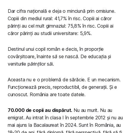
Dar cifra națională e deja o minciună prin omisiune.
Copiii din mediul rural: 41,7% în risc. Copiii ai căror
părinți au cel mult gimnaziul: 75,8% în risc. Copiii ai
căror părinți au studii universitare: 5,9%.
Destinul unui copil român e decis, în proporție
covârșitoare, înainte să se nască. De educația și
veniturile părinților săi.
Aceasta nu e o problemă de sărăcie. E un mecanism.
Funcționează precis, reproductibil, de generații. Și e
cunoscut. România are toate datele.
70.000 de copii au dispărut.
Nu au murit. Nu au
emigrat. Au intrat în clasa I în septembrie 2012 și nu au
mai ajuns la Bacalaureat în 2024. Sunt în România, au
18-20 de ani, fără diplomă, fără perspectivă, fără să fi