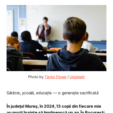
Photo by 
Taylor Flowe
 / 
Unsplash
Sărăcie, școală, educație — o generație sacrificată
În județul Mureș, în 2024, 13 copii din fiecare mie
au murit înainte să împlinească un an. În București,