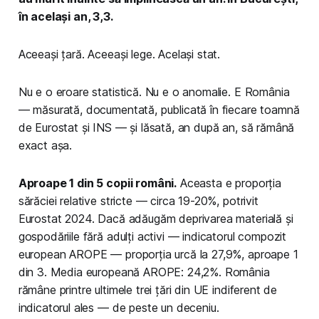
în același an, 3,3.
Aceeași țară. Aceeași lege. Același stat.
Nu e o eroare statistică. Nu e o anomalie. E România
— măsurată, documentată, publicată în fiecare toamnă
de Eurostat și INS — și lăsată, an după an, să rămână
exact așa.
Aproape 1 din 5 copii români.
Aceasta e proporția
sărăciei relative stricte — circa 19-20%, potrivit
Eurostat 2024. Dacă adăugăm deprivarea materială și
gospodăriile fără adulți activi — indicatorul compozit
european AROPE — proporția urcă la 27,9%, aproape 1
din 3. Media europeană AROPE: 24,2%. România
rămâne printre ultimele trei țări din UE indiferent de
indicatorul ales — de peste un deceniu.