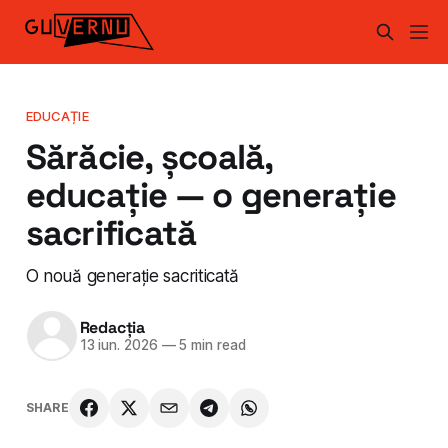
EDUCAȚIE
Sărăcie, școală,
educație — o generație
sacrificată
O nouă generație sacriticată
Redacția
13 iun. 2026
—
5 min read
SHARE