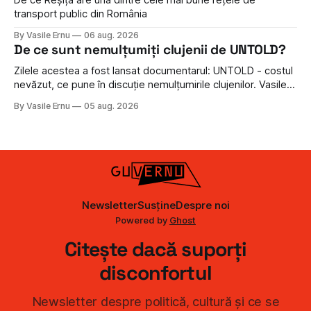
De ce Reșița are una dintre cele mai bune rețele de
transport public din România
By Vasile Ernu
06 aug. 2026
De ce sunt nemulțumiți clujenii de UNTOLD?
Zilele acestea a fost lansat documentarul: UNTOLD - costul
nevăzut, ce pune în discuție nemulțumirile clujenilor. Vasile
Ernu discută cu Adrian Dohotaru - activist și regizor: de ce
By Vasile Ernu
05 aug. 2026
sunt nemulțumiți clujenii de Untold și ce propun?
Newsletter
Susține
Despre noi
Powered by
Ghost
Citește dacă suporți
disconfortul
Newsletter despre politică, cultură și ce se