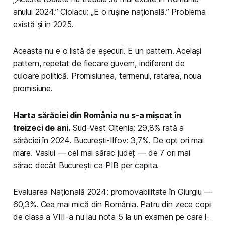
anului 2024.” Ciolacu: „E o rușine națională.” Problema
există și în 2025.
Aceasta nu e o listă de eșecuri. E un pattern. Același
pattern, repetat de fiecare guvern, indiferent de
culoare politică. Promisiunea, termenul, ratarea, noua
promisiune.
Harta sărăciei din România nu s-a mișcat în
treizeci de ani.
Sud-Vest Oltenia: 29,8% rată a
sărăciei în 2024. București-Ilfov: 3,7%. De opt ori mai
mare. Vaslui — cel mai sărac județ — de 7 ori mai
sărac decât București ca PIB per capita.
Evaluarea Națională 2024: promovabilitate în Giurgiu —
60,3%. Cea mai mică din România. Patru din zece copii
de clasa a VIII-a nu iau nota 5 la un examen pe care l-