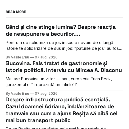
READ MORE
Când și cine stinge lumina? Despre reacția
de nesupunere a becurilor....
Pentru a de solidariza de jos în sus e nevoie de o lungă
istorie te solidarizare de sus în jos: ”păturile de jos” au fost
tratate mai mereu cu dispreț și cinism. Chiar și această
By Vasile Ernu
07 aug. 2026
”rugăminte” sună a învinuire...
Bucovina. Fals tratat de gastronomie și
istorie politică. Interviu cu Mircea A. Diaconu
Mai are Bucovina un viitor — sau, cum scria Erich Beck,
„prezentul ei îl reprezintă amintirile”?
By Vasile Ernu
07 aug. 2026
Despre infrastructura publică esențială.
Cazul doamnei Adriana, îmblânzitoarea de
tramvaie sau cum a ajuns Reșița să aibă cel
mai bun transport public