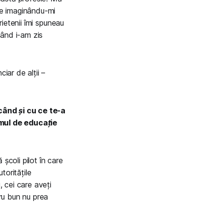
ele imaginându-mi
rietenii îmi spuneau
când i-am zis
iar de alții –
când și cu ce te-a
emul de educație
 școli pilot în care
toritățile
 cei care aveți
cru bun nu prea