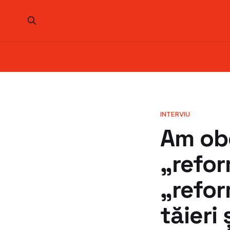
INTERVIU
Am obo
„refor
„refor
tăieri 