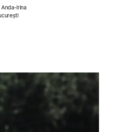
: Anda-Irina
ucurești