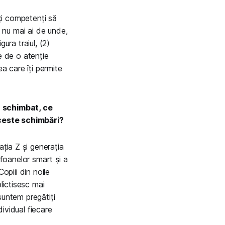
nți competenți să
i nu mai ai de unde,
ura traiul, (2)
e de o atenție
a care îți permite
u schimbat, ce
aceste schimbări?
ația Z și generația
efoanelor smart și a
opiii din noile
lictisesc mai
suntem pregătiți
dividual fiecare