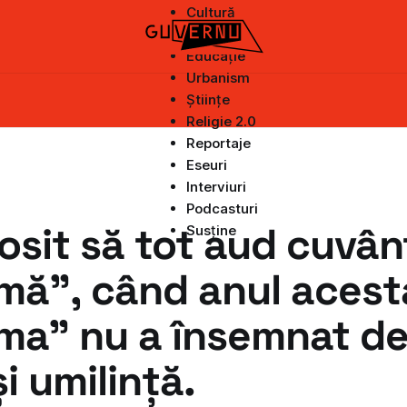
Cultură
Știri
Educație
Urbanism
Științe
Religie 2.0
Reportaje
Eseuri
Interviuri
Podcasturi
sit să tot aud cuvân
Susține
mă”, când anul acest
ma” nu a însemnat d
și umilință.