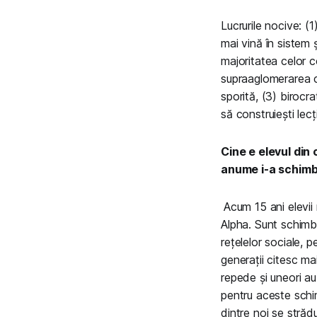
Lucrurile nocive: (
mai vină în sistem 
majoritatea celor c
supraaglomerarea cl
sporită, (3) birocr
să construiești lecț
Cine e elevul din
anume i-a schimba
Acum 15 ani elevii
Alpha. Sunt schimbă
rețelelor sociale, 
generații citesc ma
repede și uneori au
pentru aceste schimb
dintre noi se stră