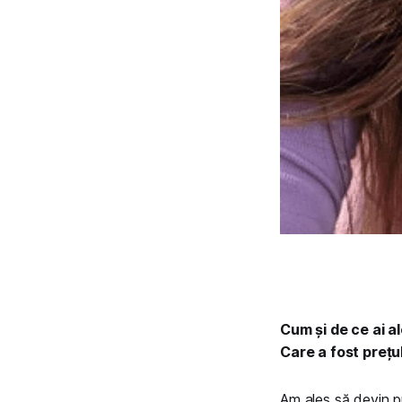
Cum și de ce ai a
Care a fost prețul
Am ales să devin p