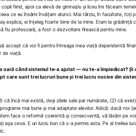
copil fiind, apoi ca elevă de gimnaziu și liceu îmi făceam tem
ceea ce eu însămi învățam atunci. Mai târziu, în facultate, toți p
-aș explica, ei înțeleg foarte bine de la mine. Eram la grădiniță 
să fiu profesoară, a fost o dezvoltare firească pentru mine.
t să accept că voi fi pentru întreaga mea viață dependentă financ
r de viață.
a oară când sistemul te-a ajutat — nu te-a împiedicat? Și 
t care sunt trei lucruri bune și trei lucru nocive din sist
(1) că încă mai există, deși zilele sale par numărate, (2) că există
rograme mai bune și mai adaptate elevilor. Adică: dacă noi (au
utem face o reformă coerentă și consecventă, vă lăsăm pe voi,
ți așa ceva. E un lucru bun că s-a permis asta. Pe al treilea lu
ic.