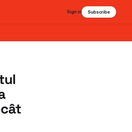
Sign in
Subscribe
tul
a
ecât