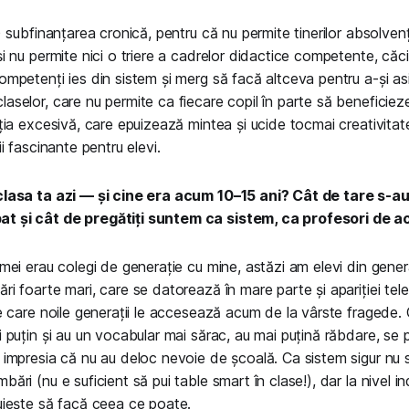
1) subfinanțarea cronică, pentru că nu permite tinerilor absolve
și nu permite nici o triere a cadrelor didactice competente, căc
ompetenți ies din sistem și merg să facă altceva pentru a-și asig
aselor, care nu permite ca fiecare copil în parte să beneficiez
ația excesivă, care epuizează mintea și ucide tocmai creativitate
ii fascinante pentru elevi.
 clasa ta azi — și cine era acum 10–15 ani? Cât de tare s-a
t și cât de pregătiți suntem ca sistem, ca profesori de 
 mei erau colegi de generație cu mine, astăzi am elevi din gener
ri foarte mari, care se datorează în mare parte și apariției tel
pe care noile generații le accesează acum de la vârste fragede. C
i puțin și au un vocabular mai sărac, au mai puțină răbdare, se p
 impresia că nu au deloc nevoie de școală. Ca sistem sigur nu 
ări (nu e suficient să pui table smart în clase!), dar la nivel in
duiește să facă ceea ce poate.