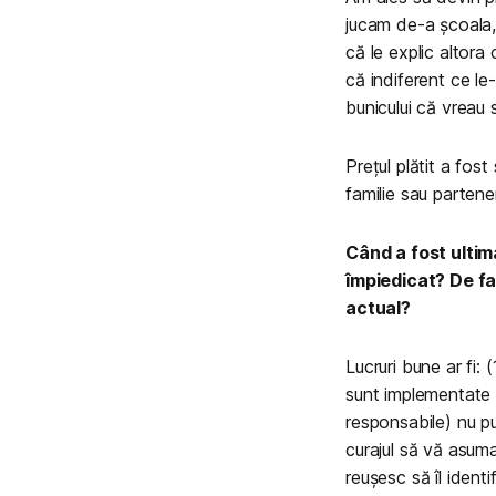
jucam de-a școala, 
că le explic altora 
că indiferent ce le
bunicului că vreau 
Prețul plătit a fos
familie sau partene
Când a fost ultim
împiedicat? De fap
actual?
Lucruri bune ar fi: 
sunt implementate p
responsabile) nu p
curajul să vă asuma
reușesc să îl identif